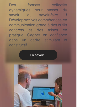
​Des formats collectifs
dynamiques pour passer du
savoir au savoir-faire !
Développez vos compétences en
communication grâce à des outils
concrets et des mises en
pratique. Gagner en confiance
dans un cadre stimulant et
constructif.
En savoir +