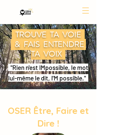
TROUVE TA VOIE
& FAIS ENTENDRE
TA VOIX
"Rien n'est IMpossible, le mot
lui-même le dit, I'M possible
.
"
OSER Être, Faire et
Dire !