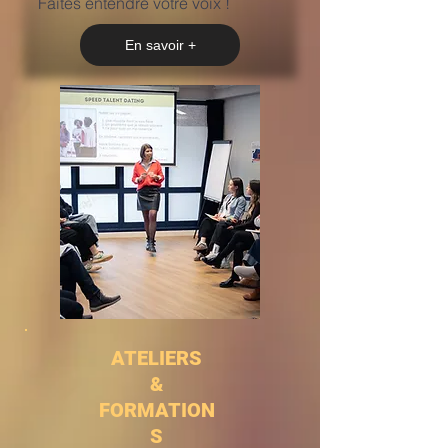
Faites entendre votre voix !
En savoir +
ATELIERS
&
FORMATION
S