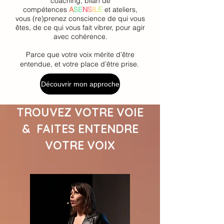
coaching, bilan de
compétences
A
SE
N
S
IL
E
et ateliers,
vous (re)prenez conscience de qui vous
êtes, de ce qui vous fait vibrer, pour agir
avec cohérence.
Parce que votre voix mérite d’être
entendue, et votre place d’être prise.
Découvrir mon approche
TROUVEZ VOTRE VOIE
& FAITES ENTENDRE
VOTRE VOIX