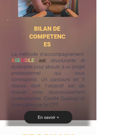
BILAN DE
COMPETENC
ES
La méthode d’accompagnement
A
SE
N
S
IL
E
est
structurante et
éclairante pour aboutir à un projet
professionnel qui vous
correspond. Un parcours en 3
étapes dont l’objectif est de
trouver votre épanouissement
professionnel. Certifié Qualiopi et
finançable par le CPF.
En savoir +