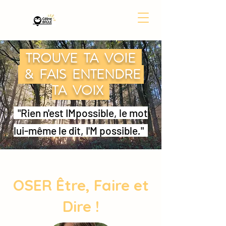
TROUVE TA VOIE
& FAIS ENTENDRE
TA VOIX
"Rien n'est IMpossible, le mot
lui-même le dit, I'M possible
.
"
OSER Être, Faire et
Dire !