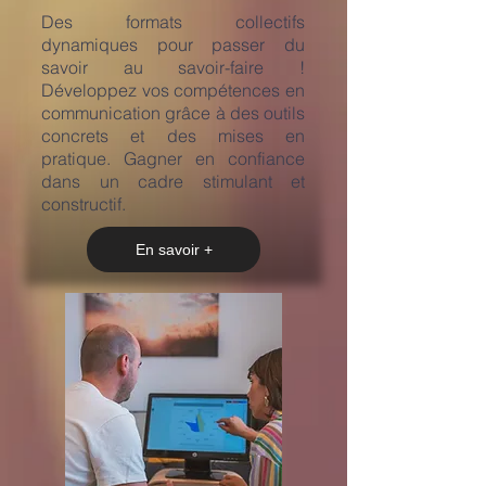
​Des formats collectifs
dynamiques pour passer du
savoir au savoir-faire !
Développez vos compétences en
communication grâce à des outils
concrets et des mises en
pratique. Gagner en confiance
dans un cadre stimulant et
constructif.
En savoir +