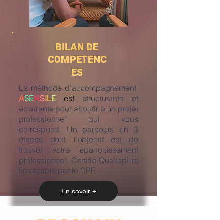
BILAN DE
COMPETENC
ES
La méthode d’accompagnement
A
SE
N
S
IL
E
est
structurante et
éclairante pour aboutir à un projet
professionnel qui vous
correspond. Un parcours en 3
étapes dont l’objectif est de
trouver votre épanouissement
professionnel. Certifié Qualiopi et
finançable par le CPF.
En savoir +