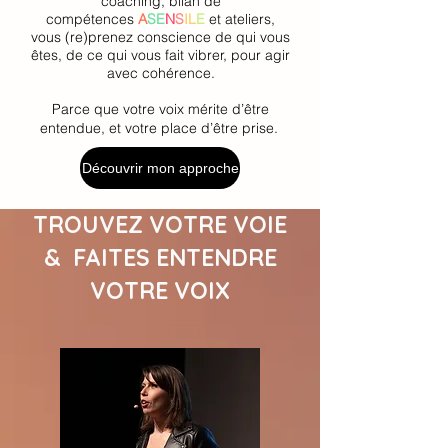
coaching, bilan de
compétences
A
SE
N
S
IL
E
et ateliers,
vous (re)prenez conscience de qui vous
êtes, de ce qui vous fait vibrer, pour agir
avec cohérence.
Parce que votre voix mérite d’être
entendue, et votre place d’être prise.
Découvrir mon approche
TROUVEZ VOTRE VOIE
& FAITES ENTENDRE
VOTRE VOIX