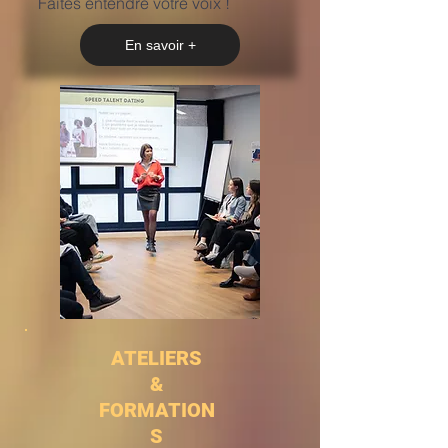
Faites entendre votre voix !
En savoir +
ATELIERS
&
FORMATION
S