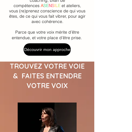
coaching, bilan de
compétences
A
SE
N
S
IL
E
et ateliers,
vous (re)prenez conscience de qui vous
êtes, de ce qui vous fait vibrer, pour agir
avec cohérence.
Parce que votre voix mérite d’être
entendue, et votre place d’être prise.
Découvrir mon approche
TROUVEZ VOTRE VOIE
& FAITES ENTENDRE
VOTRE VOIX