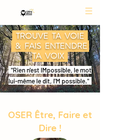
TROUVE TA VOIE
& FAIS ENTENDRE
TA VOIX
"Rien n'est IMpossible, le mot
lui-même le dit, I'M possible
.
"
OSER Être, Faire et
Dire !