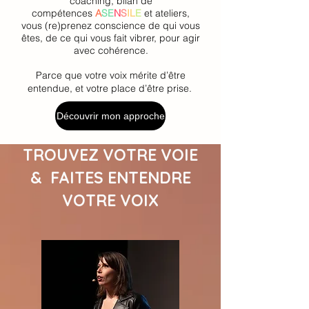
coaching, bilan de
compétences
A
SE
N
S
IL
E
et ateliers,
vous (re)prenez conscience de qui vous
êtes, de ce qui vous fait vibrer, pour agir
avec cohérence.
Parce que votre voix mérite d’être
entendue, et votre place d’être prise.
Découvrir mon approche
TROUVEZ VOTRE VOIE
& FAITES ENTENDRE
VOTRE VOIX