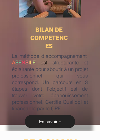
BILAN DE
COMPETENC
ES
La méthode d’accompagnement
A
SE
N
S
IL
E
est
structurante et
éclairante pour aboutir à un projet
professionnel qui vous
correspond. Un parcours en 3
étapes dont l’objectif est de
trouver votre épanouissement
professionnel. Certifié Qualiopi et
finançable par le CPF.
En savoir +