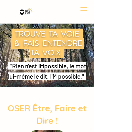
TROUVE TA VOIE
& FAIS ENTENDRE
TA VOIX
"Rien n'est IMpossible, le mot
lui-même le dit, I'M possible
.
"
OSER Être, Faire et
Dire !