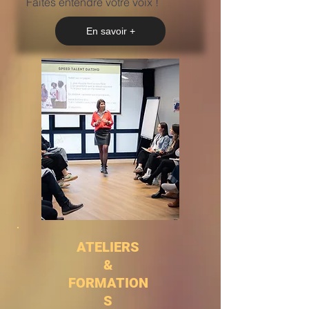
Faites entendre votre voix !
En savoir +
ATELIERS
&
FORMATION
S