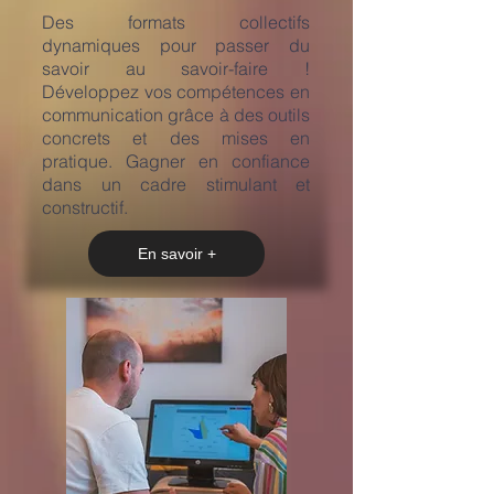
​Des formats collectifs
dynamiques pour passer du
savoir au savoir-faire !
Développez vos compétences en
communication grâce à des outils
concrets et des mises en
pratique. Gagner en confiance
dans un cadre stimulant et
constructif.
En savoir +