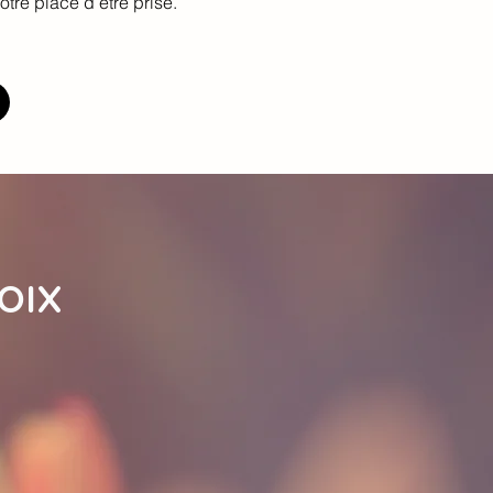
otre place d’être prise.
OIX