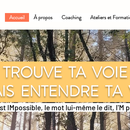
Accueil
À propos
Coaching
Ateliers et Format
TROUVE TA VOI
IS ENTENDRE TA
st IMpossible, le mot lui-même le dit, I'M 