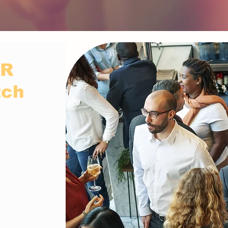
ER
tch