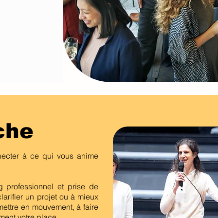
che
necter à ce qui vous anime
professionnel et prise de
larifier un projet ou à mieux
mettre en mouvement, à faire
ement votre place.