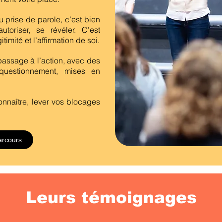
 prise de parole, c’est bien
autoriser, se révéler. C’est
timité et l’affirmation de soi.
passage à l’action, avec des
 questionnement, mises en
onnaître, lever vos blocages
arcours
Leurs témoignages