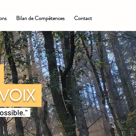
ions
Bilan de Compétences
Contact
E
 VOIX
possible
.
"