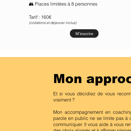
👥 Places limitées à 8 personnes
Tarif : 160€
(collations et déjeuner inclus)
M'inscrire
Mon appro
Et si vous décidiez de vous recon
vraiment ?
Mon accompagnement en coaching 
parole en public ne se limite pas à c
communiquer. Il vous aide à vous re
des choix alignés et à affirmer plein