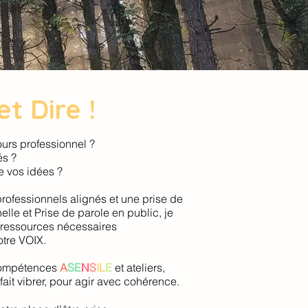
t Dire !
urs professionnel ?
és ?
e vos idées ?
rofessionnels alignés et une prise de
le et Prise de parole en public, je
 ressources nécessaires
otre VOIX.
compétences
A
SE
N
S
IL
E
et ateliers,
ait vibrer, pour agir avec cohérence.