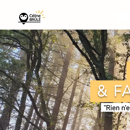
& FA
"Rien n'e