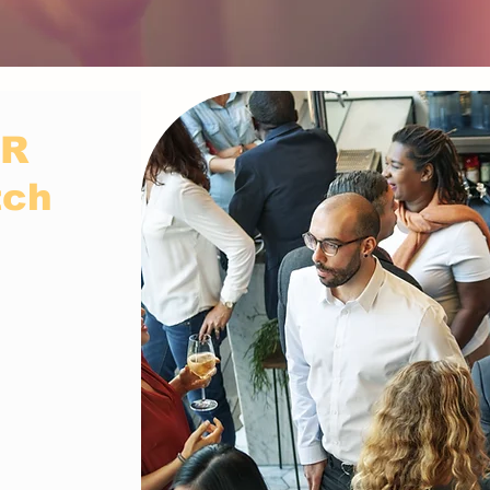
ER
tch