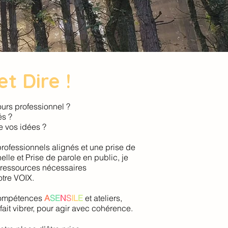
t Dire !
urs professionnel ?
és ?
e vos idées ?
rofessionnels alignés et une prise de
le et Prise de parole en public, je
 ressources nécessaires
otre VOIX.
compétences
A
SE
N
S
IL
E
et ateliers,
ait vibrer, pour agir avec cohérence.