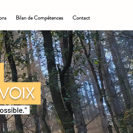
ions
Bilan de Compétences
Contact
E
 VOIX
possible
.
"