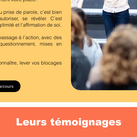
 prise de parole, c’est bien
autoriser, se révéler. C’est
timité et l’affirmation de soi.
passage à l’action, avec des
 questionnement, mises en
onnaître, lever vos blocages
arcours
Leurs témoignages