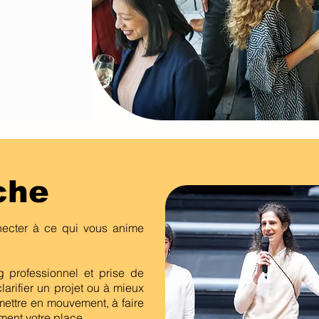
che
necter à ce qui vous anime
professionnel et prise de
larifier un projet ou à mieux
mettre en mouvement, à faire
ement votre place.