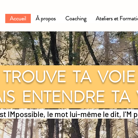
Accueil
À propos
Coaching
Ateliers et Format
TROUVE TA VOI
IS ENTENDRE TA
st IMpossible, le mot lui-même le dit, I'M 