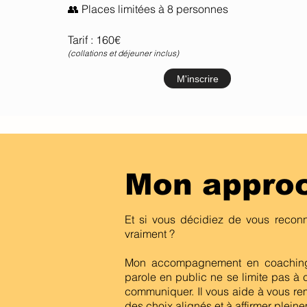
👥 Places limitées à 8 personnes
Tarif : 160€
(collations et déjeuner inclus)
M'inscrire
Mon appro
Et si vous décidiez de vous recon
vraiment ?
Mon accompagnement en coaching 
parole en public ne se limite pas à c
communiquer. Il vous aide à vous re
des choix alignés et à affirmer plein