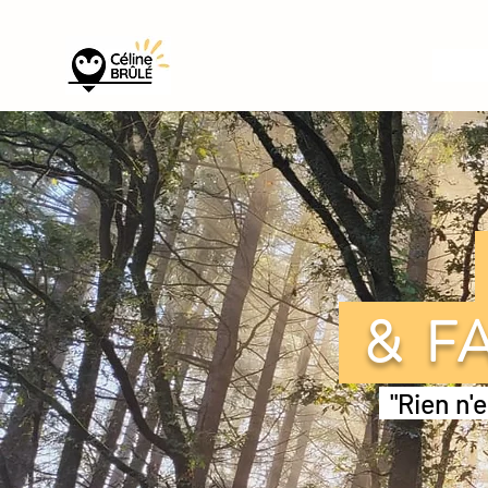
& FA
"Rien n'e