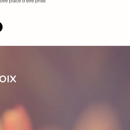
otre place d’être prise.
OIX