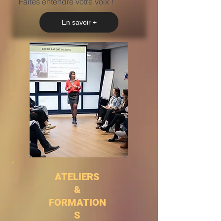
Faites entendre votre voix !
En savoir +
ATELIERS
&
FORMATION
S