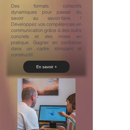
​Des formats collectifs
dynamiques pour passer du
savoir au savoir-faire !
Développez vos compétences en
communication grâce à des outils
concrets et des mises en
pratique. Gagner en confiance
dans un cadre stimulant et
constructif.
En savoir +