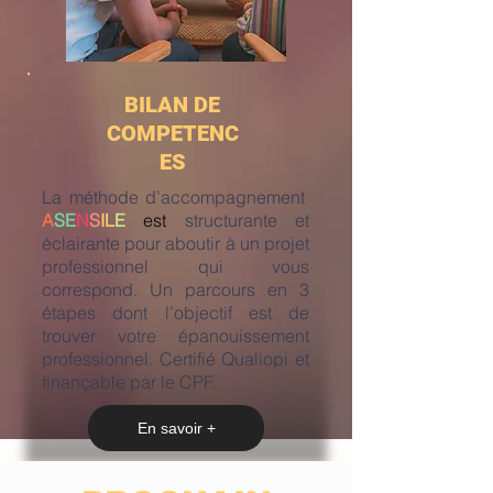
BILAN DE
COMPETENC
ES
La méthode d’accompagnement
A
SE
N
S
IL
E
est
structurante et
éclairante pour aboutir à un projet
professionnel qui vous
correspond. Un parcours en 3
étapes dont l’objectif est de
trouver votre épanouissement
professionnel. Certifié Qualiopi et
finançable par le CPF.
En savoir +