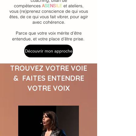
coaching, bilan de
compétences
A
SE
N
S
IL
E
et ateliers,
vous (re)prenez conscience de qui vous
êtes, de ce qui vous fait vibrer, pour agir
avec cohérence.
Parce que votre voix mérite d’être
entendue, et votre place d’être prise.
Découvrir mon approche
TROUVEZ VOTRE VOIE
& FAITES ENTENDRE
VOTRE VOIX