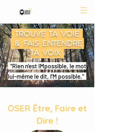
TROUVE TA VOIE
& FAIS ENTENDRE
TA VOIX
"Rien n'est IMpossible, le mot
lui-même le dit, I'M possible
.
"
OSER Être, Faire et
Dire !