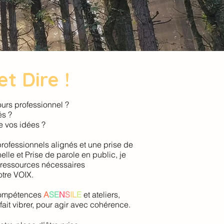
t Dire !
urs professionnel ?
és ?
e vos idées ?
rofessionnels alignés et une prise de
le et Prise de parole en public, je
 ressources nécessaires
otre VOIX.
compétences
A
SE
N
S
IL
E
et ateliers,
ait vibrer, pour agir avec cohérence.