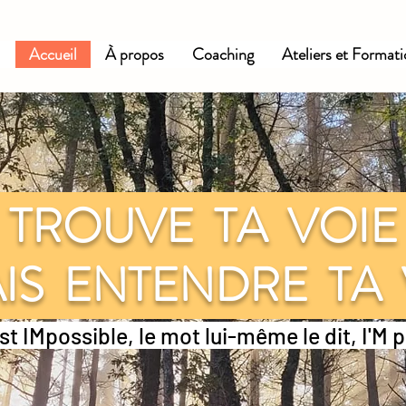
Accueil
À propos
Coaching
Ateliers et Format
TROUVE TA VOI
IS ENTENDRE TA
st IMpossible, le mot lui-même le dit, I'M 