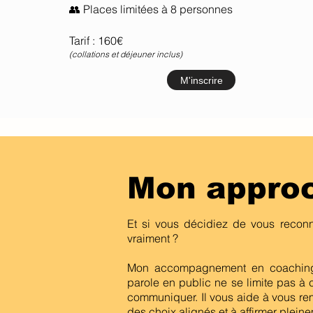
👥 Places limitées à 8 personnes
Tarif : 160€
(collations et déjeuner inclus)
M'inscrire
Mon appro
Et si vous décidiez de vous recon
vraiment ?
Mon accompagnement en coaching 
parole en public ne se limite pas à c
communiquer. Il vous aide à vous re
des choix alignés et à affirmer plein