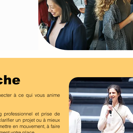
che
necter à ce qui vous anime
professionnel et prise de
larifier un projet ou à mieux
mettre en mouvement, à faire
ement votre place.