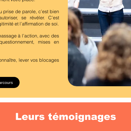
 prise de parole, c’est bien
autoriser, se révéler. C’est
timité et l’affirmation de soi.
passage à l’action, avec des
 questionnement, mises en
onnaître, lever vos blocages
arcours
Leurs témoignages