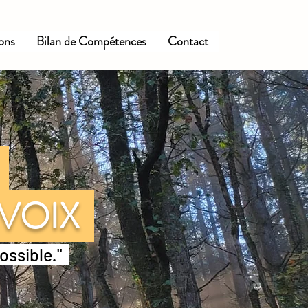
ions
Bilan de Compétences
Contact
E
 VOIX
possible
.
"