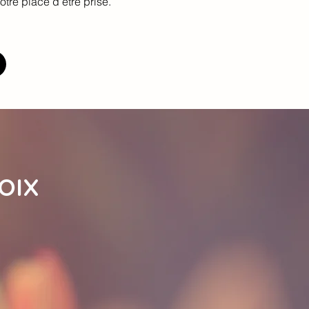
otre place d’être prise.
OIX