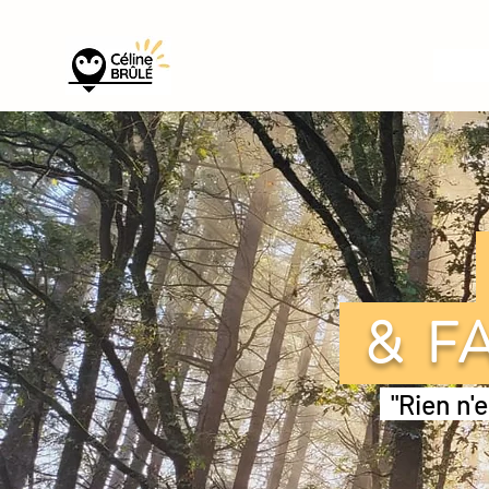
& FA
"Rien n'e