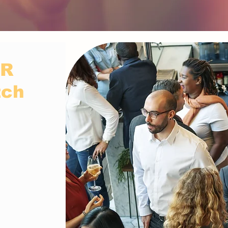
ER
tch