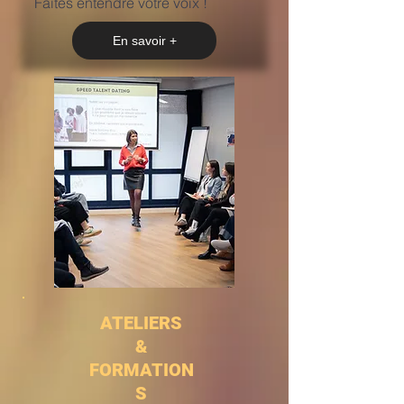
Faites entendre votre voix !
En savoir +
ATELIERS
&
FORMATION
S