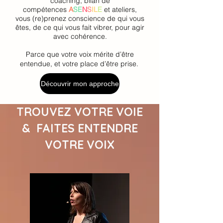
coaching, bilan de
compétences
A
SE
N
S
IL
E
et ateliers,
vous (re)prenez conscience de qui vous
êtes, de ce qui vous fait vibrer, pour agir
avec cohérence.
Parce que votre voix mérite d’être
entendue, et votre place d’être prise.
Découvrir mon approche
TROUVEZ VOTRE VOIE
& FAITES ENTENDRE
VOTRE VOIX