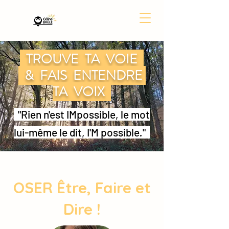
TROUVE TA VOIE
& FAIS ENTENDRE
TA VOIX
"Rien n'est IMpossible, le mot
lui-même le dit, I'M possible
.
"
OSER Être, Faire et
Dire !