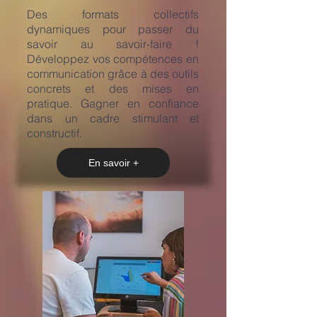
​Des formats collectifs
dynamiques pour passer du
savoir au savoir-faire !
Développez vos compétences en
communication grâce à des outils
concrets et des mises en
pratique. Gagner en confiance
dans un cadre stimulant et
constructif.
En savoir +