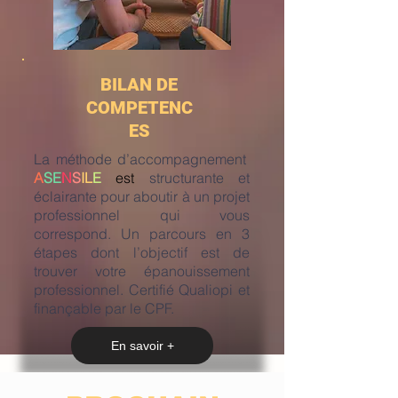
BILAN DE
COMPETENC
ES
La méthode d’accompagnement
A
SE
N
S
IL
E
est
structurante et
éclairante pour aboutir à un projet
professionnel qui vous
correspond. Un parcours en 3
étapes dont l’objectif est de
trouver votre épanouissement
professionnel. Certifié Qualiopi et
finançable par le CPF.
En savoir +