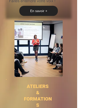
Faites entendre votre voix !
En savoir +
ATELIERS
&
FORMATION
S