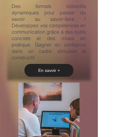
​Des formats collectifs
dynamiques pour passer du
savoir au savoir-faire !
Développez vos compétences en
communication grâce à des outils
concrets et des mises en
pratique. Gagner en confiance
dans un cadre stimulant et
constructif.
En savoir +