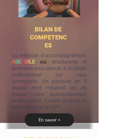
BILAN DE
COMPETENC
ES
La méthode d’accompagnement
A
SE
N
S
IL
E
est
structurante et
éclairante pour aboutir à un projet
professionnel qui vous
correspond. Un parcours en 3
étapes dont l’objectif est de
trouver votre épanouissement
professionnel. Certifié Qualiopi et
finançable par le CPF.
En savoir +