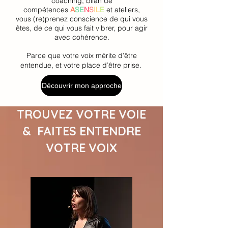
coaching, bilan de
compétences
A
SE
N
S
IL
E
et ateliers,
vous (re)prenez conscience de qui vous
êtes, de ce qui vous fait vibrer, pour agir
avec cohérence.
Parce que votre voix mérite d’être
entendue, et votre place d’être prise.
Découvrir mon approche
TROUVEZ VOTRE VOIE
& FAITES ENTENDRE
VOTRE VOIX