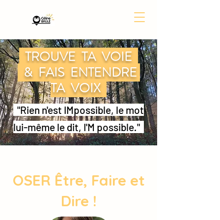
TROUVE TA VOIE
& FAIS ENTENDRE
TA VOIX
"Rien n'est IMpossible, le mot
lui-même le dit, I'M possible
.
"
OSER Être, Faire et
Dire !