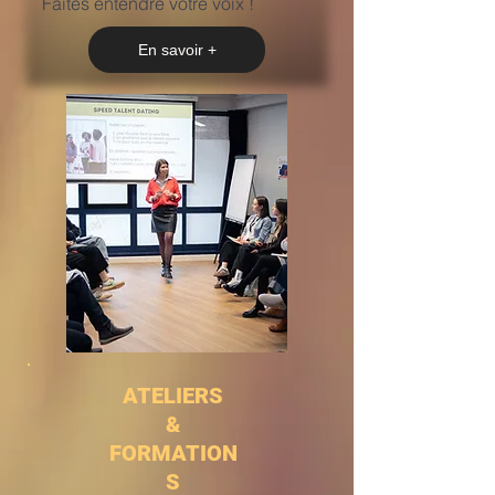
Faites entendre votre voix !
En savoir +
ATELIERS
&
FORMATION
S