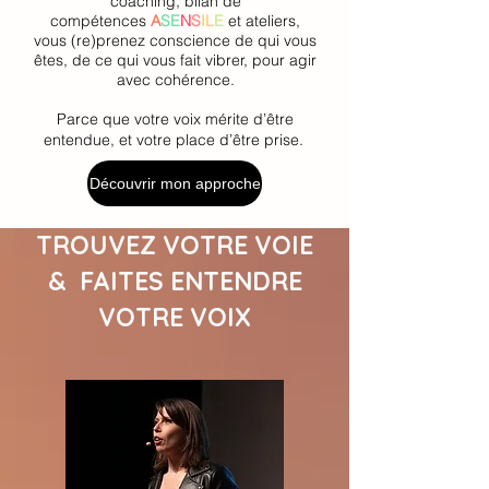
coaching, bilan de
compétences
A
SE
N
S
IL
E
et ateliers,
vous (re)prenez conscience de qui vous
êtes, de ce qui vous fait vibrer, pour agir
avec cohérence.
Parce que votre voix mérite d’être
entendue, et votre place d’être prise.
Découvrir mon approche
TROUVEZ VOTRE VOIE
& FAITES ENTENDRE
VOTRE VOIX