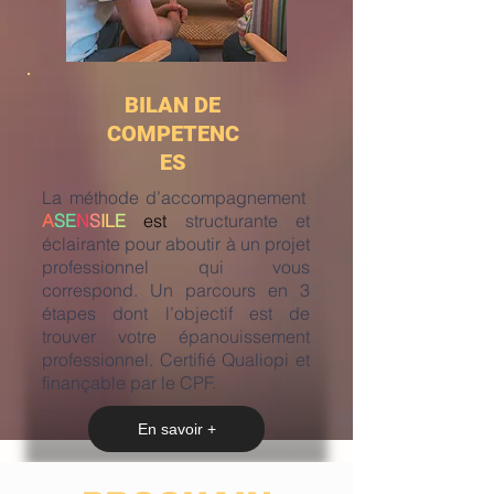
BILAN DE
COMPETENC
ES
La méthode d’accompagnement
A
SE
N
S
IL
E
est
structurante et
éclairante pour aboutir à un projet
professionnel qui vous
correspond. Un parcours en 3
étapes dont l’objectif est de
trouver votre épanouissement
professionnel. Certifié Qualiopi et
finançable par le CPF.
En savoir +