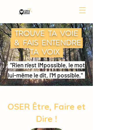
TROUVE TA VOIE
& FAIS ENTENDRE
TA VOIX
"Rien n'est IMpossible, le mot
lui-même le dit, I'M possible
.
"
OSER Être, Faire et
Dire !