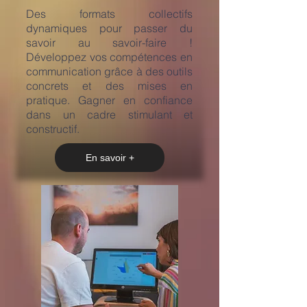
​Des formats collectifs
dynamiques pour passer du
savoir au savoir-faire !
Développez vos compétences en
communication grâce à des outils
concrets et des mises en
pratique. Gagner en confiance
dans un cadre stimulant et
constructif.
En savoir +