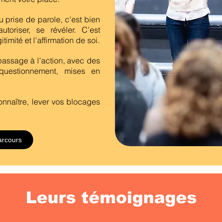
 prise de parole, c’est bien
autoriser, se révéler. C’est
timité et l’affirmation de soi.
passage à l’action, avec des
 questionnement, mises en
onnaître, lever vos blocages
arcours
Leurs témoignages