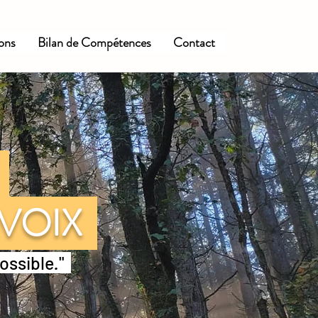
ions
Bilan de Compétences
Contact
E
 VOIX
possible
.
"