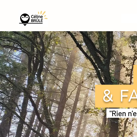
& FA
"Rien n'e