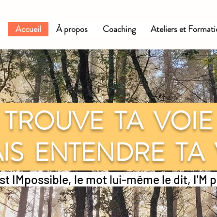
Accueil
À propos
Coaching
Ateliers et Format
TROUVE TA VOI
IS ENTENDRE TA
st IMpossible, le mot lui-même le dit, I'M 