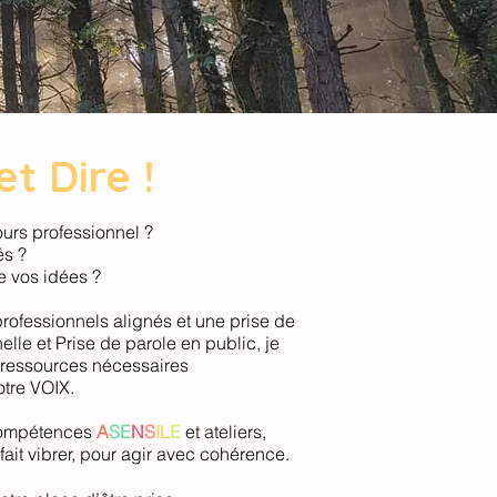
t Dire !
urs professionnel ?
és ?
e vos idées ?
rofessionnels alignés et une prise de
le et Prise de parole en public, je
 ressources nécessaires
otre VOIX.
compétences
A
SE
N
S
IL
E
et ateliers,
ait vibrer, pour agir avec cohérence.