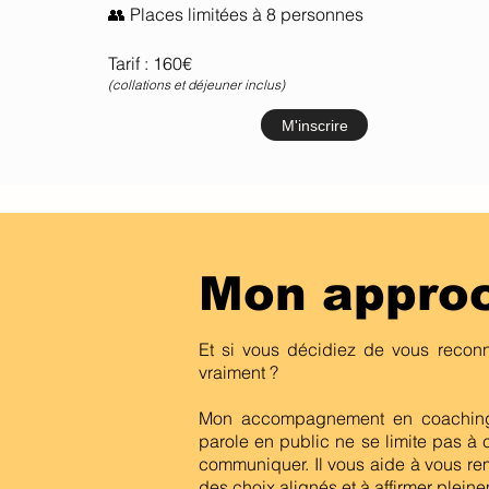
👥 Places limitées à 8 personnes
Tarif : 160€
(collations et déjeuner inclus)
M'inscrire
Mon appro
Et si vous décidiez de vous recon
vraiment ?
Mon accompagnement en coaching 
parole en public ne se limite pas à c
communiquer. Il vous aide à vous re
des choix alignés et à affirmer plein