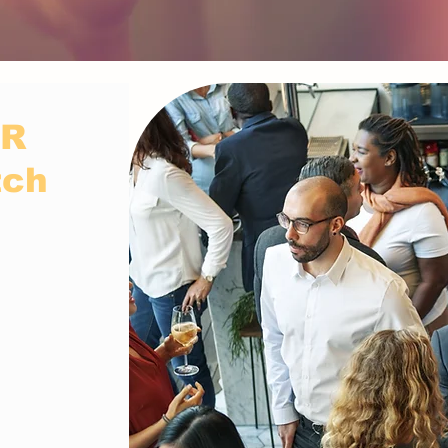
ER
tch