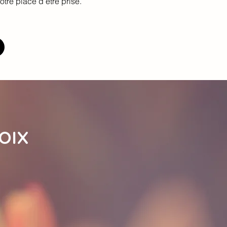
otre place d’être prise.
OIX