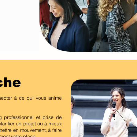
che
necter à ce qui vous anime
professionnel et prise de
larifier un projet ou à mieux
mettre en mouvement, à faire
ement votre place.