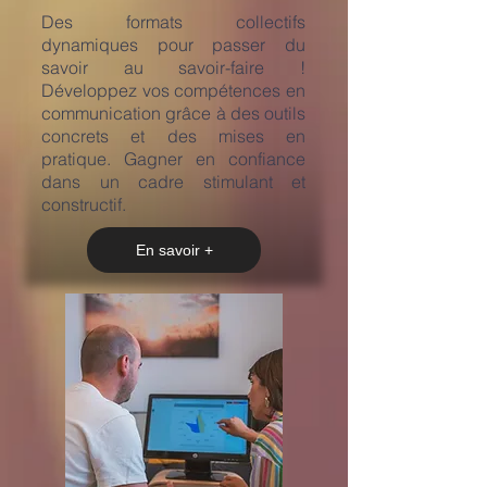
​Des formats collectifs
dynamiques pour passer du
savoir au savoir-faire !
Développez vos compétences en
communication grâce à des outils
concrets et des mises en
pratique. Gagner en confiance
dans un cadre stimulant et
constructif.
En savoir +