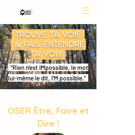
TROUVE TA VOIE
& FAIS ENTENDRE
TA VOIX
"Rien n'est IMpossible, le mot
lui-même le dit, I'M possible
.
"
OSER Être, Faire et
Dire !