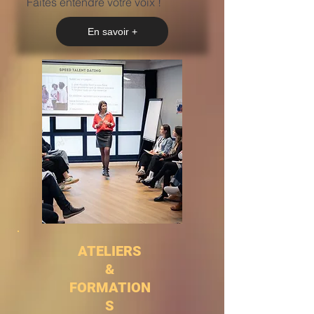
Faites entendre votre voix !
En savoir +
ATELIERS
&
FORMATION
S