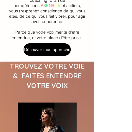
coaching, bilan de
compétences
A
SE
N
S
IL
E
et ateliers,
vous (re)prenez conscience de qui vous
êtes, de ce qui vous fait vibrer, pour agir
avec cohérence.
Parce que votre voix mérite d’être
entendue, et votre place d’être prise.
Découvrir mon approche
TROUVEZ VOTRE VOIE
& FAITES ENTENDRE
VOTRE VOIX