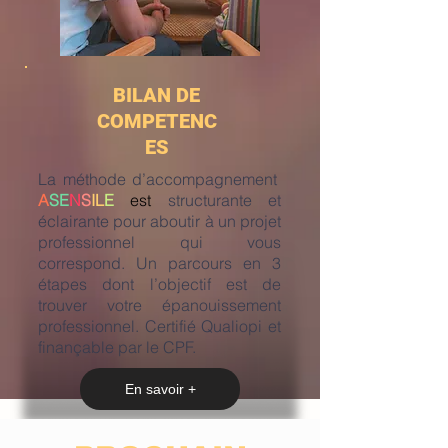
BILAN DE
COMPETENC
ES
La méthode d’accompagnement
A
SE
N
S
IL
E
est
structurante et
éclairante pour aboutir à un projet
professionnel qui vous
correspond. Un parcours en 3
étapes dont l’objectif est de
trouver votre épanouissement
professionnel. Certifié Qualiopi et
finançable par le CPF.
En savoir +