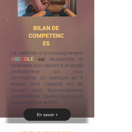
BILAN DE
COMPETENC
ES
La méthode d’accompagnement
A
SE
N
S
IL
E
est
structurante et
éclairante pour aboutir à un projet
professionnel qui vous
correspond. Un parcours en 3
étapes dont l’objectif est de
trouver votre épanouissement
professionnel. Certifié Qualiopi et
finançable par le CPF.
En savoir +