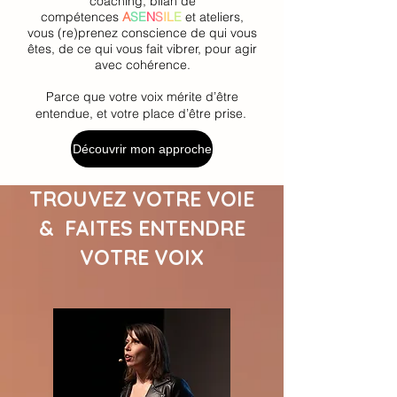
coaching, bilan de
compétences
A
SE
N
S
IL
E
et ateliers,
vous (re)prenez conscience de qui vous
êtes, de ce qui vous fait vibrer, pour agir
avec cohérence.
Parce que votre voix mérite d’être
entendue, et votre place d’être prise.
Découvrir mon approche
TROUVEZ VOTRE VOIE
& FAITES ENTENDRE
VOTRE VOIX