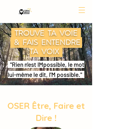
TROUVE TA VOIE
& FAIS ENTENDRE
TA VOIX
"Rien n'est IMpossible, le mot
lui-même le dit, I'M possible
.
"
OSER Être, Faire et
Dire !