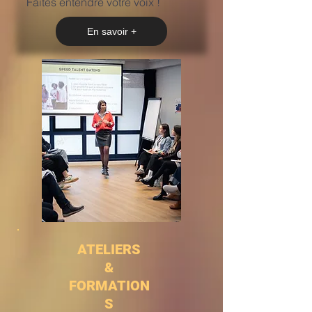
Faites entendre votre voix !
En savoir +
ATELIERS
&
FORMATION
S