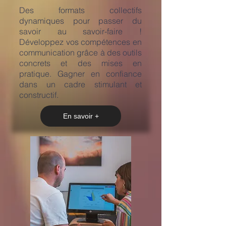
​Des formats collectifs
dynamiques pour passer du
savoir au savoir-faire !
Développez vos compétences en
communication grâce à des outils
concrets et des mises en
pratique. Gagner en confiance
dans un cadre stimulant et
constructif.
En savoir +