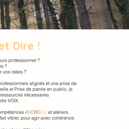
t Dire !
urs professionnel ?
és ?
e vos idées ?
rofessionnels alignés et une prise de
le et Prise de parole en public, je
 ressources nécessaires
otre VOIX.
compétences
A
SE
N
S
IL
E
et ateliers,
ait vibrer, pour agir avec cohérence.