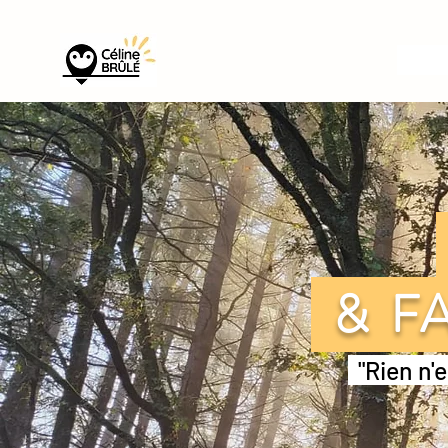
& FA
"Rien n'e