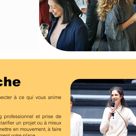
che
necter à ce qui vous anime
professionnel et prise de
larifier un projet ou à mieux
mettre en mouvement, à faire
ement votre place.