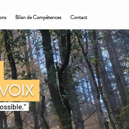
ions
Bilan de Compétences
Contact
E
 VOIX
possible
.
"