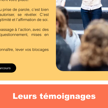
 prise de parole, c’est bien
autoriser, se révéler. C’est
timité et l’affirmation de soi.
passage à l’action, avec des
 questionnement, mises en
onnaître, lever vos blocages
arcours
Leurs témoignages