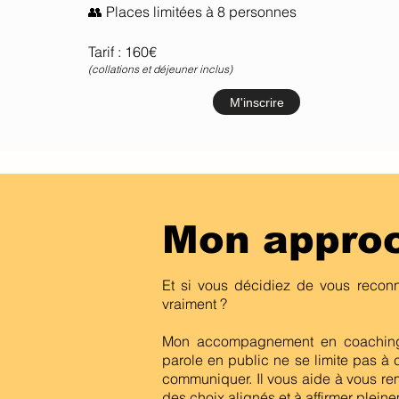
👥 Places limitées à 8 personnes
Tarif : 160€
(collations et déjeuner inclus)
M'inscrire
Mon appro
Et si vous décidiez de vous recon
vraiment ?
Mon accompagnement en coaching 
parole en public ne se limite pas à c
communiquer. Il vous aide à vous re
des choix alignés et à affirmer plein