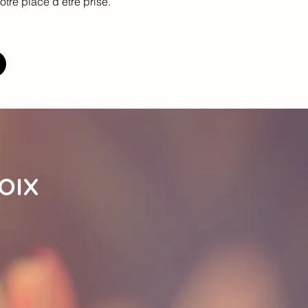
otre place d’être prise.
OIX