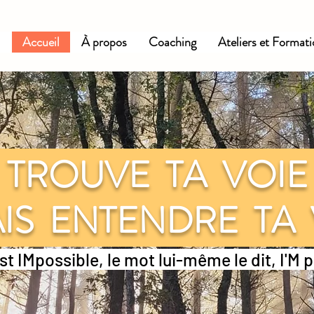
Accueil
À propos
Coaching
Ateliers et Format
TROUVE TA VOI
IS ENTENDRE TA
st IMpossible, le mot lui-même le dit, I'M 