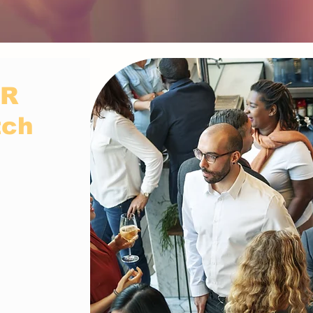
ER
tch