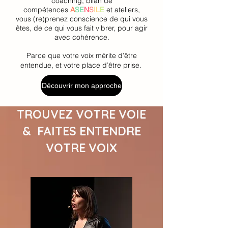
coaching, bilan de
compétences
A
SE
N
S
IL
E
et ateliers,
vous (re)prenez conscience de qui vous
êtes, de ce qui vous fait vibrer, pour agir
avec cohérence.
Parce que votre voix mérite d’être
entendue, et votre place d’être prise.
Découvrir mon approche
TROUVEZ VOTRE VOIE
& FAITES ENTENDRE
VOTRE VOIX