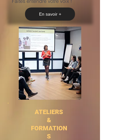
Faites entendre votre voix !
En savoir +
ATELIERS
&
FORMATION
S