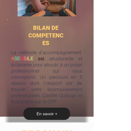
BILAN DE
COMPETENC
ES
La méthode d’accompagnement
A
SE
N
S
IL
E
est
structurante et
éclairante pour aboutir à un projet
professionnel qui vous
correspond. Un parcours en 3
étapes dont l’objectif est de
trouver votre épanouissement
professionnel. Certifié Qualiopi et
finançable par le CPF.
En savoir +