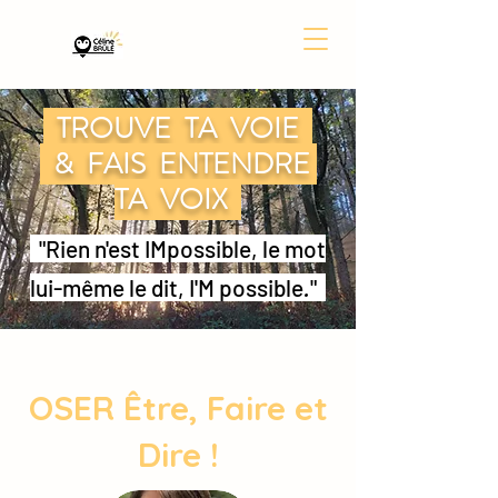
TROUVE TA VOIE
& FAIS ENTENDRE
TA VOIX
"Rien n'est IMpossible, le mot
lui-même le dit, I'M possible
.
"
OSER Être, Faire et
Dire !