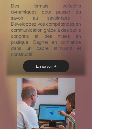
​Des formats collectifs
dynamiques pour passer du
savoir au savoir-faire !
Développez vos compétences en
communication grâce à des outils
concrets et des mises en
pratique. Gagner en confiance
dans un cadre stimulant et
constructif.
En savoir +