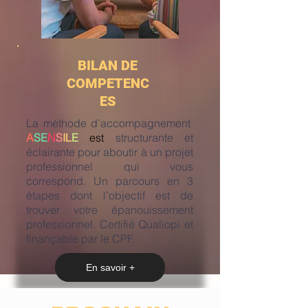
BILAN DE
COMPETENC
ES
La méthode d’accompagnement
A
SE
N
S
IL
E
est
structurante et
éclairante pour aboutir à un projet
professionnel qui vous
correspond. Un parcours en 3
étapes dont l’objectif est de
trouver votre épanouissement
professionnel. Certifié Qualiopi et
finançable par le CPF.
En savoir +