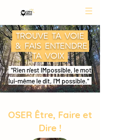
TROUVE TA VOIE
& FAIS ENTENDRE
TA VOIX
"Rien n'est IMpossible, le mot
lui-même le dit, I'M possible
.
"
OSER Être, Faire et
Dire !