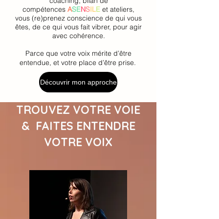
coaching, bilan de
compétences
A
SE
N
S
IL
E
et ateliers,
vous (re)prenez conscience de qui vous
êtes, de ce qui vous fait vibrer, pour agir
avec cohérence.
Parce que votre voix mérite d’être
entendue, et votre place d’être prise.
Découvrir mon approche
TROUVEZ VOTRE VOIE
& FAITES ENTENDRE
VOTRE VOIX