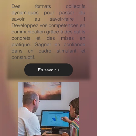
​Des formats collectifs
dynamiques pour passer du
savoir au savoir-faire !
Développez vos compétences en
communication grâce à des outils
concrets et des mises en
pratique. Gagner en confiance
dans un cadre stimulant et
constructif.
En savoir +