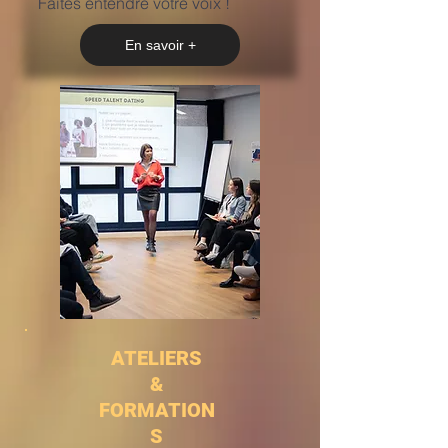
Faites entendre votre voix !
En savoir +
ATELIERS
&
FORMATION
S