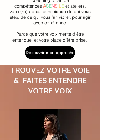
coaching, bilan de
compétences
A
SE
N
S
IL
E
et ateliers,
vous (re)prenez conscience de qui vous
êtes, de ce qui vous fait vibrer, pour agir
avec cohérence.
Parce que votre voix mérite d’être
entendue, et votre place d’être prise.
Découvrir mon approche
TROUVEZ VOTRE VOIE
& FAITES ENTENDRE
VOTRE VOIX