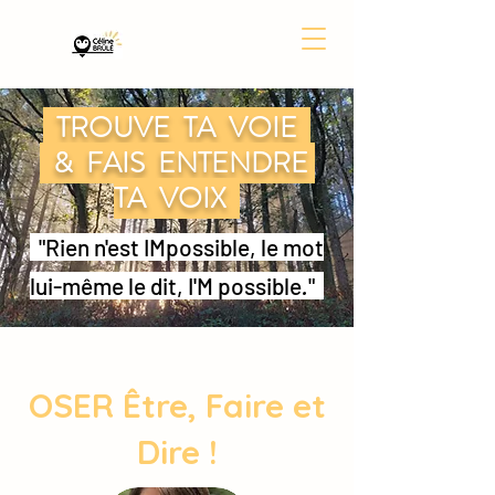
TROUVE TA VOIE
& FAIS ENTENDRE
TA VOIX
"Rien n'est IMpossible, le mot
lui-même le dit, I'M possible
.
"
OSER Être, Faire et
Dire !