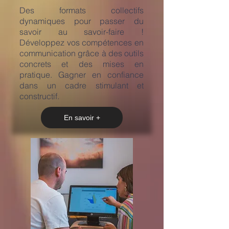
​Des formats collectifs
dynamiques pour passer du
savoir au savoir-faire !
Développez vos compétences en
communication grâce à des outils
concrets et des mises en
pratique. Gagner en confiance
dans un cadre stimulant et
constructif.
En savoir +