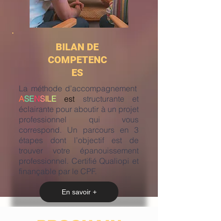
BILAN DE
COMPETENC
ES
La méthode d’accompagnement
A
SE
N
S
IL
E
est
structurante et
éclairante pour aboutir à un projet
professionnel qui vous
correspond. Un parcours en 3
étapes dont l’objectif est de
trouver votre épanouissement
professionnel. Certifié Qualiopi et
finançable par le CPF.
En savoir +