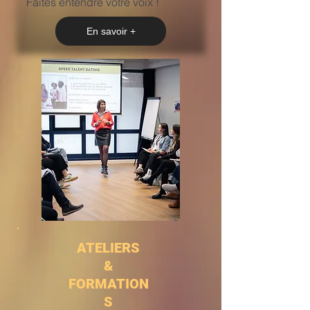
Faites entendre votre voix !
En savoir +
ATELIERS
&
FORMATION
S