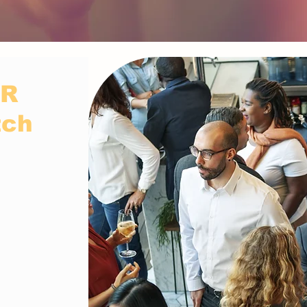
ER
tch