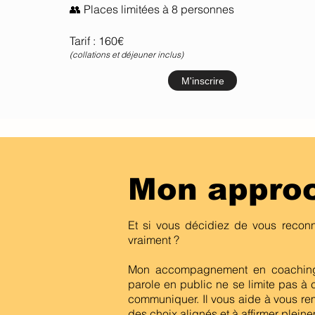
👥 Places limitées à 8 personnes
Tarif : 160€
(collations et déjeuner inclus)
M'inscrire
Mon appro
Et si vous décidiez de vous recon
vraiment ?
Mon accompagnement en coaching 
parole en public ne se limite pas à c
communiquer. Il vous aide à vous re
des choix alignés et à affirmer plein