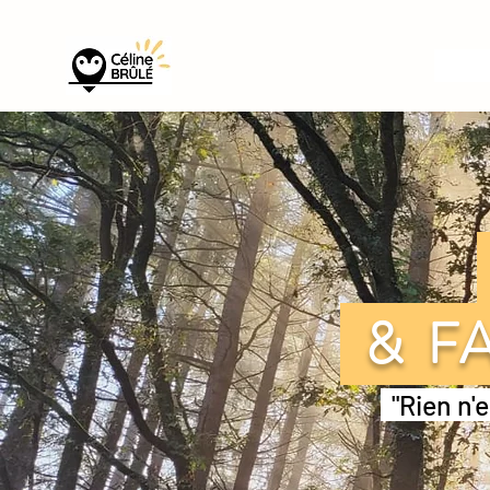
& FA
"Rien n'e