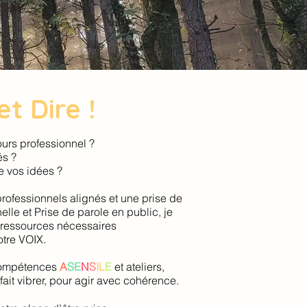
t Dire !
urs professionnel ?
és ?
e vos idées ?
rofessionnels alignés et une prise de
le et Prise de parole en public, je
 ressources nécessaires
otre VOIX.
compétences
A
SE
N
S
IL
E
et ateliers,
ait vibrer, pour agir avec cohérence.