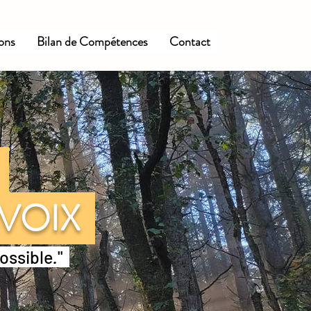
ions
Bilan de Compétences
Contact
E
 VOIX
possible
.
"