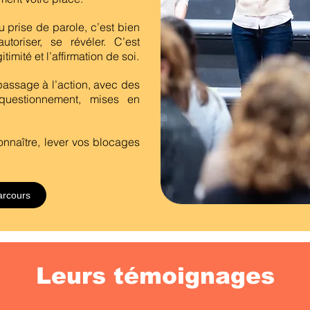
 prise de parole, c’est bien
autoriser, se révéler. C’est
timité et l’affirmation de soi.
passage à l’action, avec des
 questionnement, mises en
onnaître, lever vos blocages
arcours
Leurs témoignages