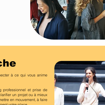
che
necter à ce qui vous anime
professionnel et prise de
larifier un projet ou à mieux
mettre en mouvement, à faire
ement votre place.