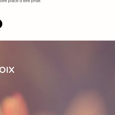
otre place d’être prise.
OIX