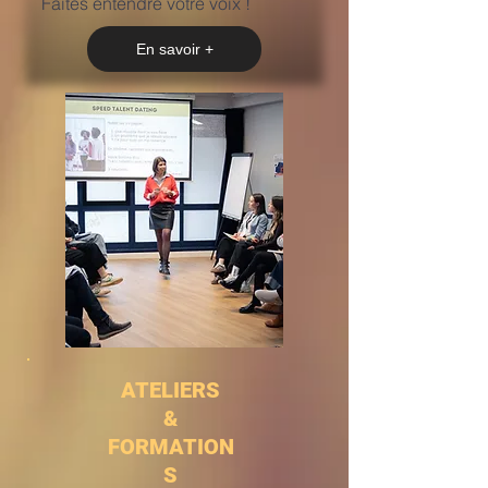
Faites entendre votre voix !
En savoir +
ATELIERS
&
FORMATION
S