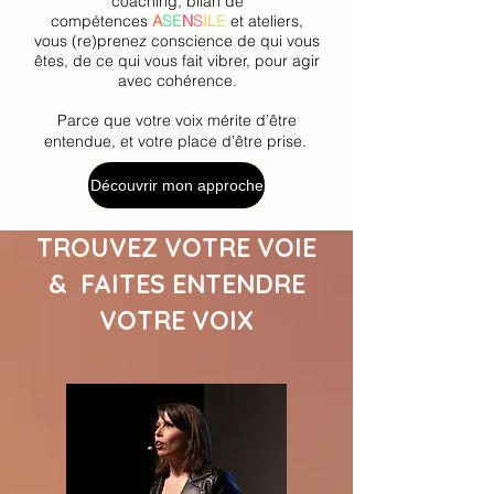
coaching, bilan de
compétences
A
SE
N
S
IL
E
et ateliers,
vous (re)prenez conscience de qui vous
êtes, de ce qui vous fait vibrer, pour agir
avec cohérence.
Parce que votre voix mérite d’être
entendue, et votre place d’être prise.
Découvrir mon approche
TROUVEZ VOTRE VOIE
& FAITES ENTENDRE
VOTRE VOIX