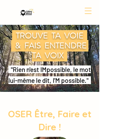
TROUVE TA VOIE
& FAIS ENTENDRE
TA VOIX
"Rien n'est IMpossible, le mot
lui-même le dit, I'M possible
.
"
OSER Être, Faire et
Dire !