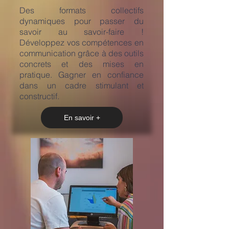
​Des formats collectifs
dynamiques pour passer du
savoir au savoir-faire !
Développez vos compétences en
communication grâce à des outils
concrets et des mises en
pratique. Gagner en confiance
dans un cadre stimulant et
constructif.
En savoir +