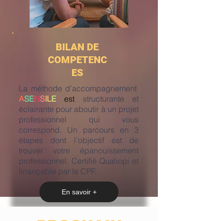
BILAN DE
COMPETENC
ES
La méthode d’accompagnement
A
SE
N
S
IL
E
est
structurante et
éclairante pour aboutir à un projet
professionnel qui vous
correspond. Un parcours en 3
étapes dont l’objectif est de
trouver votre épanouissement
professionnel. Certifié Qualiopi et
finançable par le CPF.
En savoir +