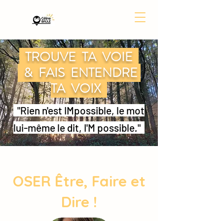
TROUVE TA VOIE
& FAIS ENTENDRE
TA VOIX
"Rien n'est IMpossible, le mot
lui-même le dit, I'M possible
.
"
OSER Être, Faire et
Dire !