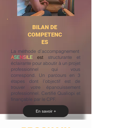
BILAN DE
COMPETENC
ES
La méthode d’accompagnement
A
SE
N
S
IL
E
est
structurante et
éclairante pour aboutir à un projet
professionnel qui vous
correspond. Un parcours en 3
étapes dont l’objectif est de
trouver votre épanouissement
professionnel. Certifié Qualiopi et
finançable par le CPF.
En savoir +