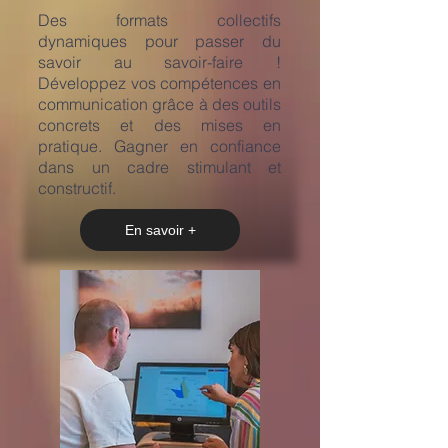
​Des formats collectifs
dynamiques pour passer du
savoir au savoir-faire !
Développez vos compétences en
communication grâce à des outils
concrets et des mises en
pratique. Gagner en confiance
dans un cadre stimulant et
constructif.
En savoir +