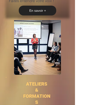
Faites entendre votre voix !
En savoir +
ATELIERS
&
FORMATION
S