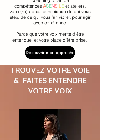
coaching, bilan de
compétences
A
SE
N
S
IL
E
et ateliers,
vous (re)prenez conscience de qui vous
êtes, de ce qui vous fait vibrer, pour agir
avec cohérence.
Parce que votre voix mérite d’être
entendue, et votre place d’être prise.
Découvrir mon approche
TROUVEZ VOTRE VOIE
& FAITES ENTENDRE
VOTRE VOIX